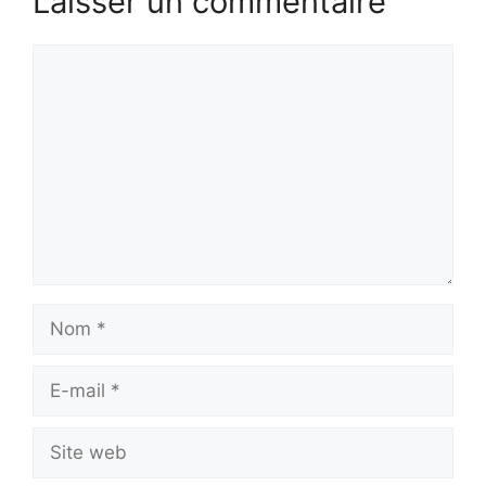
Laisser un commentaire
Commentaire
Nom
E-
mail
Site
web