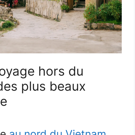
voyage hors du
des plus beaux
de
ue
au nord du Vietnam